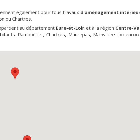
iennent également pour tous travaux
d'aménagement intérieu
on
ou
Chartres
.
appartient au département
Eure-et-Loir
et à la région
Centre-Va
abitants. Rambouillet, Chartres, Maurepas, Mainvilliers ou encor