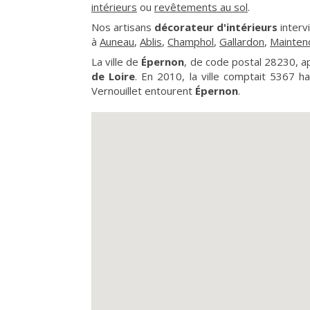
intérieurs
ou
revêtements au sol
.
Nos artisans
décorateur d'intérieurs
interv
à
Auneau
,
Ablis
,
Champhol
,
Gallardon
,
Mainten
La ville de
Épernon
, de code postal 28230, 
de Loire
. En 2010, la ville comptait 5367 h
Vernouillet entourent
Épernon
.