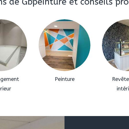
ns de Gbpeinture et conseils pr
gement
Peinture
Revêt
érieur
intér