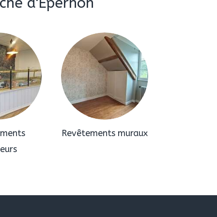
oche d'Épernon
ements
Revêtements muraux
ieurs